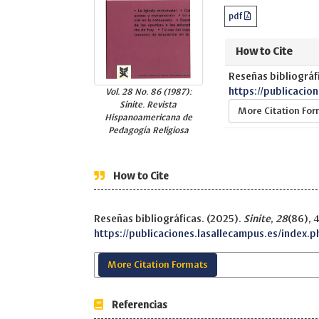
pdf
How to Cite
Reseñas bibliográf
https://publicacio
Vol. 28 No. 86 (1987):
Sinite. Revista
More Citation Fo
Hispanoamericana de
Pedagogía Religiosa
How to Cite
Reseñas bibliográficas. (2025).
Sinite
,
28
(86), 
https://publicaciones.lasallecampus.es/index.p
More Citation Formats
Referencias