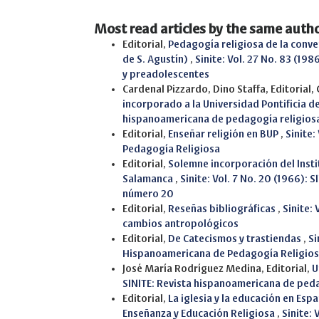
Most read articles by the same autho
Editorial,
Pedagogía religiosa de la conver
de S. Agustín)
,
Sinite: Vol. 27 No. 83 (198
y preadolescentes
Cardenal Pizzardo, Dino Staffa, Editorial, 
incorporado a la Universidad Pontificia 
hispanoamericana de pedagogía religios
Editorial,
Enseñar religión en BUP
,
Sinite:
Pedagogía Religiosa
Editorial,
Solemne incorporación del Instit
Salamanca
,
Sinite: Vol. 7 No. 20 (1966):
número 20
Editorial,
Reseñas bibliográficas
,
Sinite:
cambios antropológicos
Editorial,
De Catecismos y trastiendas
,
Si
Hispanoamericana de Pedagogía Religio
José María Rodríguez Medina, Editorial,
U
SINITE: Revista hispanoamericana de ped
Editorial,
La iglesia y la educación en Esp
Enseñanza y Educación Religiosa
,
Sinite: