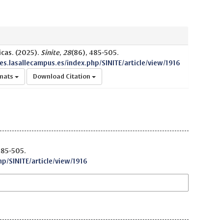
icas. (2025).
Sinite
,
28
(86), 485-505.
nes.lasallecampus.es/index.php/SINITE/article/view/1916
rmats
Download Citation
485-505.
hp/SINITE/article/view/1916