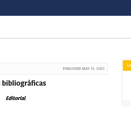
L
PUBLISHED
MAY 31, 2025
 bibliográficas
Editorial
,