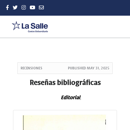
Quick
jump
RECENSIONES
PUBLISHED
MAY 31, 2025
to
page
Reseñas bibliográficas
content
Main
Editorial
Navigation
,
Main
Content
Sidebar