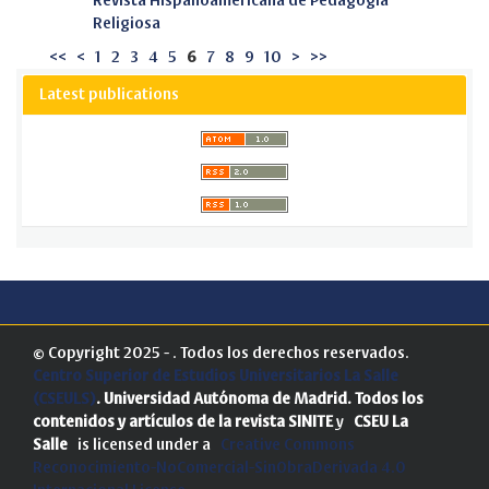
Revista Hispanoamericana de Pedagogía
Religiosa
<<
<
1
2
3
4
5
6
7
8
9
10
>
>>
Latest publications
© Copyright 2025 - . Todos los derechos reservados.
Centro Superior de Estudios Universitarios La Salle
(CSEULS)
. Universidad Autónoma de Madrid.
Todos los
contenidos y artículos de la revista SINITE
y
CSEU La
Salle
is licensed under a
Creative Commons
Reconocimiento-NoComercial-SinObraDerivada 4.0