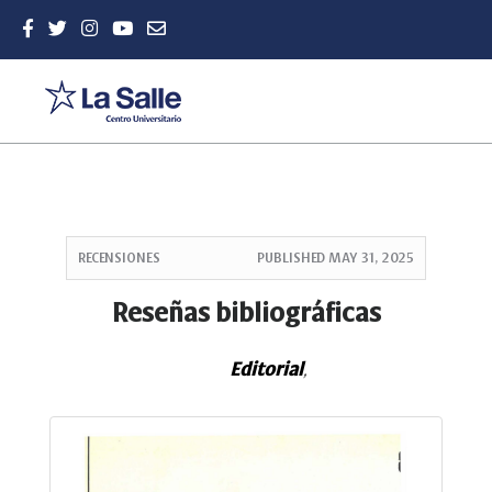
Quick
jump
RECENSIONES
PUBLISHED
MAY 31, 2025
to
page
Reseñas bibliográficas
content
Main
Editorial
Navigation
,
Main
Content
Sidebar