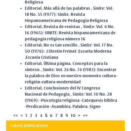
Religiosa
Editorial,
Más allá de las palabras
,
Sinite: Vol.
18 No. 55 (1977): Sinite. Revista
Hispanoamericana de Pedagogía Religiosa
Editorial,
Revista de revistas
,
Sinite: Vol. 6 No.
16 (1965): SINITE: Revista hispanoamericana de
pedagogía religiosa número 16
Editorial,
No es tan sencillo
,
Sinite: Vol. 17 No.
50 (1976): .Célestin Freinet .Escuela Moderna
.Escuela Cristiana
Editorial,
Última página. Conceptos para la
síntesis
,
Sinite: Vol. 24 No. 74 (1983): Encontrar
la palabra de Dios en nuestro momento cultura-
religión-cultura-modernidad
Editorial,
Conclusiones del IV Congreso
Nacional de Pedagogía
,
Sinite: Vol. 10 No. 28
(1969): -Psicología religiosa -Catequesis bíblica
-Predicación -Asamblea. Palabra. Signo
<<
<
1
2
3
4
5
6
7
8
9
10
>
>>
Latest publications