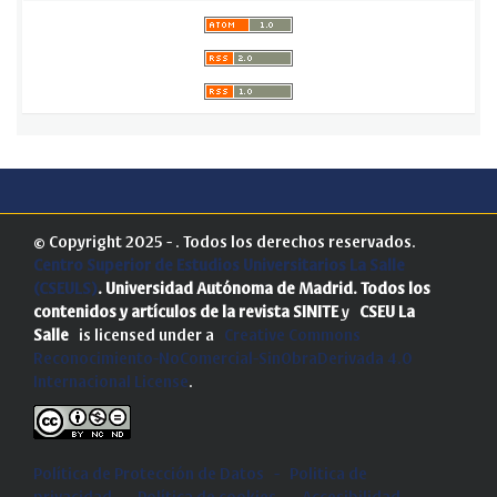
© Copyright 2025 - . Todos los derechos reservados.
Centro Superior de Estudios Universitarios La Salle
(CSEULS)
. Universidad Autónoma de Madrid.
Todos los
contenidos y artículos de la revista SINITE
y
CSEU La
Salle
is licensed under a
Creative Commons
Reconocimiento-NoComercial-SinObraDerivada 4.0
Internacional License
.
Política de Protección de Datos
-
Politica de