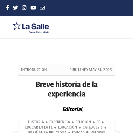
Quick
jump
INTRODUCCIÓN
PUBLISHED
MAY 31, 2025
to
page
Breve historia de la
content
experiencia
Main
Navigation
Main
Editorial
,
Content
Sidebar
HISTORIA
EXPERIENCIA
RELIGIÓN
FE
EDUCAR EN LA FE
EDUCACIÓN
CATEQUESIS
ENSEÑANZA RELIGIOSA
EDUCAR EN VALORES