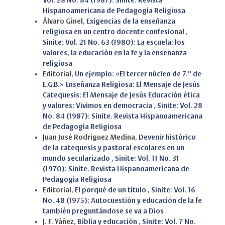
Vol. 28 No. 84 (1987): Sinite. Revista
Hispanoamericana de Pedagogía Religiosa
Álvaro Ginel,
Exigencias de la enseñanza
religiosa en un centro docente confesional
,
Sinite: Vol. 21 No. 63 (1980): La escuela: los
valores, la educación en la fe y la enseñanza
religiosa
Editorial,
Un ejemplo: «El tercer núcleo de 7.º de
E.G.B.» Enseñanza Religiosa: El Mensaje de Jesús
Catequesis: El Mensaje de Jesús Educación ética
y valores: Vivimos en democracia
,
Sinite: Vol. 28
No. 84 (1987): Sinite. Revista Hispanoamericana
de Pedagogía Religiosa
Juan José Rodríguez Medina,
Devenir histórico
de la catequesis y pastoral escolares en un
mundo secularizado
,
Sinite: Vol. 11 No. 31
(1970): Sinite. Revista Hispanoamericana de
Pedagogía Religiosa
Editorial,
El porqué de un título
,
Sinite: Vol. 16
No. 48 (1975): Autocuestión y educación de la fe
también preguntándose se va a Dios
J. F. Yáñez,
Biblia y educación
,
Sinite: Vol. 7 No.