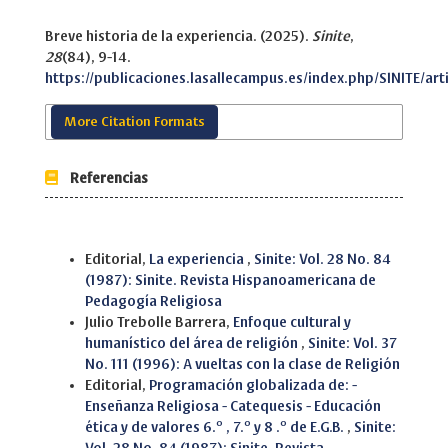
Breve historia de la experiencia. (2025).
Sinite
,
28
(84), 9-14.
https://publicaciones.lasallecampus.es/index.php/SINITE/art
More Citation Formats
Referencias
Similar Articles
Editorial,
La experiencia
,
Sinite: Vol. 28 No. 84
(1987): Sinite. Revista Hispanoamericana de
Pedagogía Religiosa
Julio Trebolle Barrera,
Enfoque cultural y
humanístico del área de religión
,
Sinite: Vol. 37
No. 111 (1996): A vueltas con la clase de Religión
Editorial,
Programación globalizada de: -
Enseñanza Religiosa - Catequesis - Educación
ética y de valores 6.º , 7.º y 8 .º de E.G.B.
,
Sinite: