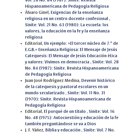
Vol. 28 No. 84 (1987): Sinite. Revista
Hispanoamericana de Pedagogía Religiosa
Álvaro Ginel,
Exigencias de la enseñanza
religiosa en un centro docente confesional
,
Sinite: Vol. 21 No. 63 (1980): La escuela: los
valores, la educación en la fe y la enseñanza
religiosa
Editorial,
Un ejemplo: «El tercer núcleo de 7.º de
E.G.B.» Enseñanza Religiosa: El Mensaje de Jesús
Catequesis: El Mensaje de Jesús Educación ética
y valores: Vivimos en democracia
,
Sinite: Vol. 28
No. 84 (1987): Sinite. Revista Hispanoamericana
de Pedagogía Religiosa
Juan José Rodríguez Medina,
Devenir histórico
de la catequesis y pastoral escolares en un
mundo secularizado
,
Sinite: Vol. 11 No. 31
(1970): Sinite. Revista Hispanoamericana de
Pedagogía Religiosa
Editorial,
El porqué de un título
,
Sinite: Vol. 16
No. 48 (1975): Autocuestión y educación de la fe
también preguntándose se va a Dios
J. F. Yáñez,
Biblia y educación
,
Sinite: Vol. 7 No.