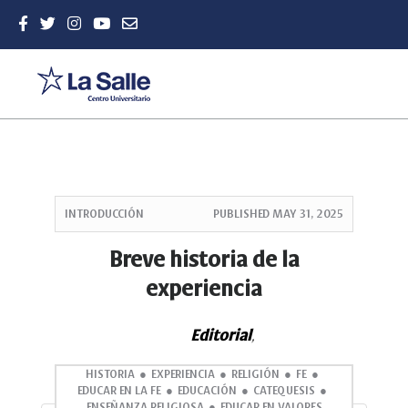
Quick
jump
INTRODUCCIÓN
PUBLISHED
MAY 31, 2025
to
page
Breve historia de la
content
experiencia
Main
Navigation
Main
Editorial
,
Content
Sidebar
HISTORIA
EXPERIENCIA
RELIGIÓN
FE
EDUCAR EN LA FE
EDUCACIÓN
CATEQUESIS
ENSEÑANZA RELIGIOSA
EDUCAR EN VALORES