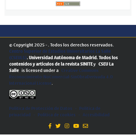
© Copyright 2025 - . Todos los derechos reservados.
Centro Superior de Estudios Universitarios La Salle
(CSEULS)
. Universidad Autónoma de Madrid.
Todos los
contenidos y artículos de la revista SINITE
y
CSEU La
Salle
is licensed under a
Creative Commons
Reconocimiento-NoComercial-SinObraDerivada 4.0
Internacional License
.
Política de Protección de Datos
-
Politica de
privacidad
-
Política de cookies
-
Accesibilidad