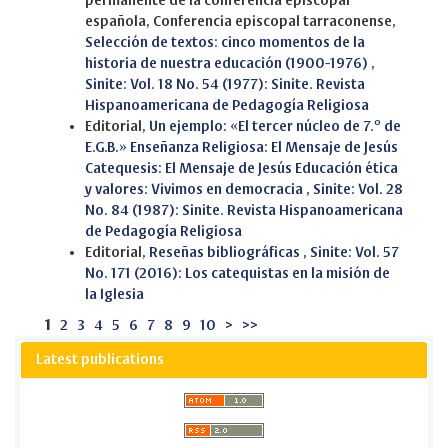
permanente de la conferencia episcopal
española, Conferencia episcopal tarraconense,
Selección de textos: cinco momentos de la
historia de nuestra educación (1900-1976)
,
Sinite: Vol. 18 No. 54 (1977): Sinite. Revista
Hispanoamericana de Pedagogía Religiosa
Editorial,
Un ejemplo: «El tercer núcleo de 7.º de
E.G.B.» Enseñanza Religiosa: El Mensaje de Jesús
Catequesis: El Mensaje de Jesús Educación ética
y valores: Vivimos en democracia
,
Sinite: Vol. 28
No. 84 (1987): Sinite. Revista Hispanoamericana
de Pedagogía Religiosa
Editorial,
Reseñas bibliográficas
,
Sinite: Vol. 57
No. 171 (2016): Los catequistas en la misión de
la Iglesia
1
2
3
4
5
6
7
8
9
10
>
>>
Latest publications