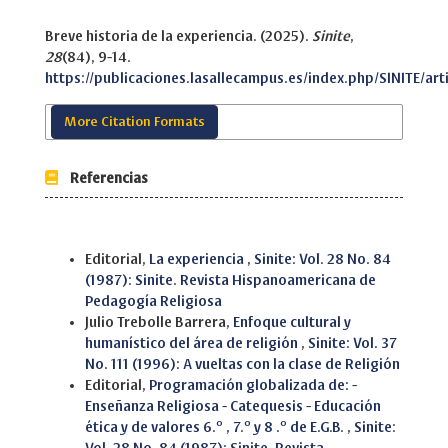
Breve historia de la experiencia. (2025).
Sinite
,
28
(84), 9-14.
https://publicaciones.lasallecampus.es/index.php/SINITE/art
More Citation Formats
Referencias
Similar Articles
Editorial,
La experiencia
,
Sinite: Vol. 28 No. 84
(1987): Sinite. Revista Hispanoamericana de
Pedagogía Religiosa
Julio Trebolle Barrera,
Enfoque cultural y
humanístico del área de religión
,
Sinite: Vol. 37
No. 111 (1996): A vueltas con la clase de Religión
Editorial,
Programación globalizada de: -
Enseñanza Religiosa - Catequesis - Educación
ética y de valores 6.º , 7.º y 8 .º de E.G.B.
,
Sinite: