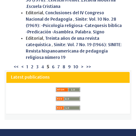
50 (1976): .Célestin Freinet .Escuela Moderna
.Escuela Cristiana
Editorial,
Conclusiones del IV Congreso
Nacional de Pedagogía
,
Sinite: Vol. 10 No. 28
(1969): -Psicología religiosa -Catequesis bíblica
-Predicación -Asamblea. Palabra. Signo
Editorial,
Treinta años de una revista
catequística
,
Sinite: Vol. 7 No. 19 (1966): SINITE:
Revista hispanoamericana de pedagogía
religiosa número 19
<<
<
1
2
3
4
5
6
7
8
9
10
>
>>
Latest publications