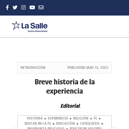
Quick
jump
INTRODUCCIÓN
PUBLISHED
MAY 31, 2025
to
page
Breve historia de la
content
experiencia
Main
Navigation
Main
Editorial
,
Content
Sidebar
HISTORIA
EXPERIENCIA
RELIGIÓN
FE
EDUCAR EN LA FE
EDUCACIÓN
CATEQUESIS
ENSEÑANZA RELIGIOSA
EDUCAR EN VALORES