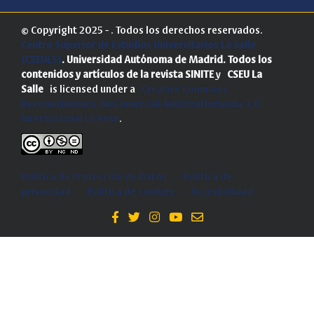
© Copyright 2025 - . Todos los derechos reservados.
Centro Superior de Estudios Universitarios La Salle
(CSEULS)
. Universidad Autónoma de Madrid.
Todos los
contenidos y artículos de la revista SINITE
y
CSEU La
Salle
is licensed under a
Creative Commons
Reconocimiento-NoComercial-SinObraDerivada 4.0
Internacional License
.
Política de Protección de Datos
-
Politica de
privacidad
-
Política de cookies
-
Accesibilidad