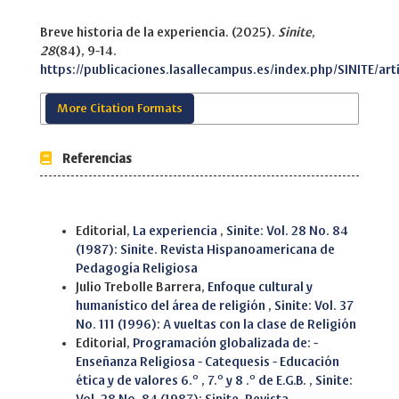
Breve historia de la experiencia. (2025).
Sinite
,
28
(84), 9-14.
https://publicaciones.lasallecampus.es/index.php/SINITE/art
More Citation Formats
Referencias
Similar Articles
Editorial,
La experiencia
,
Sinite: Vol. 28 No. 84
(1987): Sinite. Revista Hispanoamericana de
Pedagogía Religiosa
Julio Trebolle Barrera,
Enfoque cultural y
humanístico del área de religión
,
Sinite: Vol. 37
No. 111 (1996): A vueltas con la clase de Religión
Editorial,
Programación globalizada de: -
Enseñanza Religiosa - Catequesis - Educación
ética y de valores 6.º , 7.º y 8 .º de E.G.B.
,
Sinite: