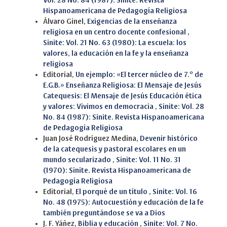
Vol. 28 No. 84 (1987): Sinite. Revista
Hispanoamericana de Pedagogía Religiosa
Álvaro Ginel,
Exigencias de la enseñanza
religiosa en un centro docente confesional
,
Sinite: Vol. 21 No. 63 (1980): La escuela: los
valores, la educación en la fe y la enseñanza
religiosa
Editorial,
Un ejemplo: «El tercer núcleo de 7.º de
E.G.B.» Enseñanza Religiosa: El Mensaje de Jesús
Catequesis: El Mensaje de Jesús Educación ética
y valores: Vivimos en democracia
,
Sinite: Vol. 28
No. 84 (1987): Sinite. Revista Hispanoamericana
de Pedagogía Religiosa
Juan José Rodríguez Medina,
Devenir histórico
de la catequesis y pastoral escolares en un
mundo secularizado
,
Sinite: Vol. 11 No. 31
(1970): Sinite. Revista Hispanoamericana de
Pedagogía Religiosa
Editorial,
El porqué de un título
,
Sinite: Vol. 16
No. 48 (1975): Autocuestión y educación de la fe
también preguntándose se va a Dios
J. F. Yáñez,
Biblia y educación
,
Sinite: Vol. 7 No.