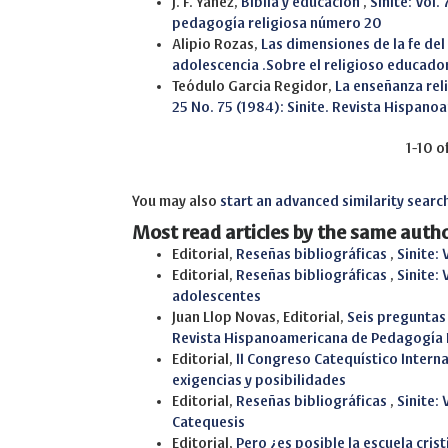
J. F. Yáñez,
Biblia y educación
,
Sinite: Vol
pedagogía religiosa número 20
Alipio Rozas,
Las dimensiones de la fe de
adolescencia .Sobre el religioso educado
Teódulo Garcia Regidor,
La enseñanza reli
25 No. 75 (1984): Sinite. Revista Hispan
1-10 o
You may also
start an advanced similarity searc
Most read articles by the same autho
Editorial,
Reseñas bibliográficas
,
Sinite:
Editorial,
Reseñas bibliográficas
,
Sinite: 
adolescentes
Juan Llop Novas, Editorial,
Seis preguntas
Revista Hispanoamericana de Pedagogía 
Editorial,
II Congreso Catequístico Intern
exigencias y posibilidades
Editorial,
Reseñas bibliográficas
,
Sinite: 
Catequesis
Editorial,
Pero ¿es posible la escuela cris