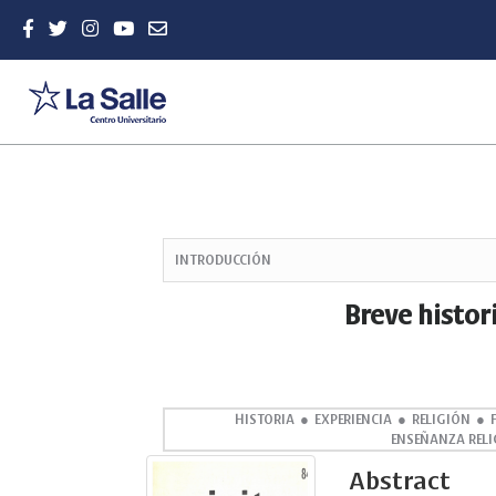
Quick
jump
INTRODUCCIÓN
to
page
Breve histor
content
Main
Navigation
Main
Content
HISTORIA
EXPERIENCIA
RELIGIÓN
ENSEÑANZA RELI
Sidebar
Abstract