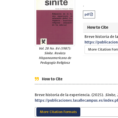
.
pdf
How to Cite
Breve historia de l
https://publicacio
Vol. 28 No. 84 (1987):
More Citation Fo
Sinite. Revista
Hispanoamericana de
Pedagogía Religiosa
How to Cite
Breve historia de la experiencia. (2025).
Sinite
,
https://publicaciones.lasallecampus.es/index.p
More Citation Formats