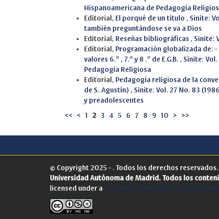
Hispanoamericana de Pedagogía Religio
Editorial,
El porqué de un título
,
Sinite: V
también preguntándose se va a Dios
Editorial,
Reseñas bibliográficas
,
Sinite: 
Editorial,
Programación globalizada de: - 
valores 6.º , 7.º y 8 .º de E.G.B.
,
Sinite: Vol
Pedagogía Religiosa
Editorial,
Pedagogía religiosa de la conver
de S. Agustín)
,
Sinite: Vol. 27 No. 83 (198
y preadolescentes
<<
<
1
2
3
4
5
6
7
8
9
10
>
>>
© Copyright 2025 - . Todos los derechos reservados
Universidad Autónoma de Madrid.
Todos los conteni
licensed under a
Creative Commons Reconocimiento