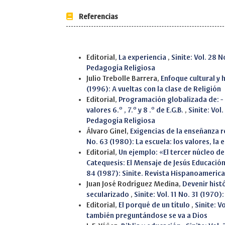
Referencias
Similar Articles
Editorial,
La experiencia
,
Sinite: Vol. 28 
Pedagogía Religiosa
Julio Trebolle Barrera,
Enfoque cultural y 
(1996): A vueltas con la clase de Religión
Editorial,
Programación globalizada de: - 
valores 6.º , 7.º y 8 .º de E.G.B.
,
Sinite: Vol
Pedagogía Religiosa
Álvaro Ginel,
Exigencias de la enseñanza r
No. 63 (1980): La escuela: los valores, la 
Editorial,
Un ejemplo: «El tercer núcleo de
Catequesis: El Mensaje de Jesús Educación
84 (1987): Sinite. Revista Hispanoameric
Juan José Rodríguez Medina,
Devenir hist
secularizado
,
Sinite: Vol. 11 No. 31 (197
Editorial,
El porqué de un título
,
Sinite: V
también preguntándose se va a Dios