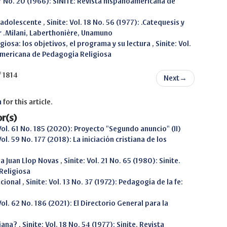
. 7 No. 20 (1966): SINITE: Revista hispanoamericana de
l adolescente
,
Sinite: Vol. 18 No. 56 (1977): .Catequesis y
r .Milani, Laberthonière, Unamuno
giosa: los objetivos, el programa y su lectura
,
Sinite: Vol.
oamericana de Pedagogía Religiosa
f 1814
Next
→
h
for this article.
r(s)
 Vol. 61 No. 185 (2020): Proyecto "Segundo anuncio" (II)
Vol. 59 No. 177 (2018): La iniciación cristiana de los
 a Juan Llop Novas
,
Sinite: Vol. 21 No. 65 (1980): Sinite.
Religiosa
acional
,
Sinite: Vol. 13 No. 37 (1972): Pedagogía de la fe:
Vol. 62 No. 186 (2021): El Directorio General para la
tiana?
,
Sinite: Vol. 18 No. 54 (1977): Sinite. Revista