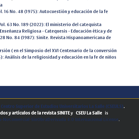
sa
ol. 16 No. 48 (1975): Autocuestión y educación de la fe
Vol. 63 No. 189 (2022): El ministerio del catequista
Enseñanza Religiosa - Catequesis - Educación ética y de
. 28 No. 84 (1987): Sinite. Revista Hispanoamericana de
sión ( en el Simposio del XVI Centenario de la conversión
6): Análisis de la religiosidad y educación en la fe de niños
.
Centro Superior de Estudios Universitarios La Salle (CSEULS)
.
dos y artículos de la revista SINITE
y
CSEU La Salle
is
-NoComercial-SinObraDerivada 4.0 Internacional License
.