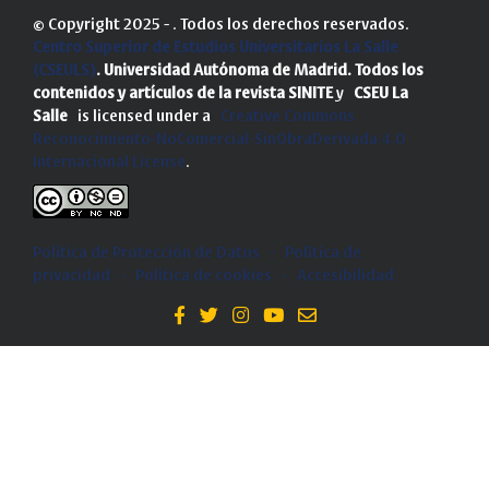
© Copyright 2025 - . Todos los derechos reservados.
Centro Superior de Estudios Universitarios La Salle
(CSEULS)
. Universidad Autónoma de Madrid.
Todos los
contenidos y artículos de la revista SINITE
y
CSEU La
Salle
is licensed under a
Creative Commons
Reconocimiento-NoComercial-SinObraDerivada 4.0
Internacional License
.
Política de Protección de Datos
-
Politica de
privacidad
-
Política de cookies
-
Accesibilidad