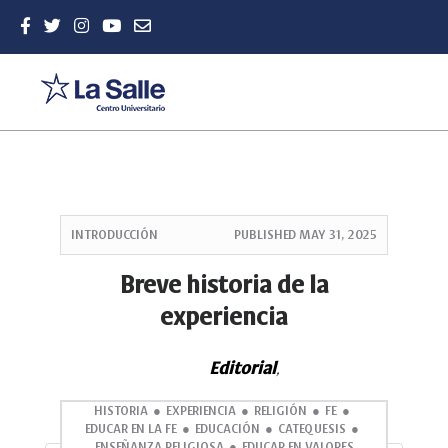
Quick
jump
INTRODUCCIÓN
PUBLISHED
MAY 31, 2025
to
page
Breve historia de la
content
experiencia
Main
Navigation
Main
Editorial
,
Content
Sidebar
HISTORIA
EXPERIENCIA
RELIGIÓN
FE
EDUCAR EN LA FE
EDUCACIÓN
CATEQUESIS
ENSEÑANZA RELIGIOSA
EDUCAR EN VALORES