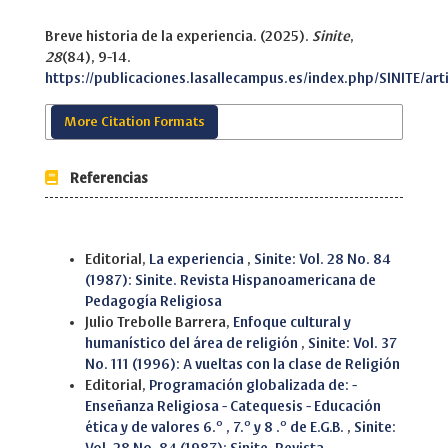
Breve historia de la experiencia. (2025).
Sinite
,
28
(84), 9-14.
https://publicaciones.lasallecampus.es/index.php/SINITE/art
More Citation Formats
Referencias
Similar Articles
Editorial,
La experiencia
,
Sinite: Vol. 28 No. 84
(1987): Sinite. Revista Hispanoamericana de
Pedagogía Religiosa
Julio Trebolle Barrera,
Enfoque cultural y
humanístico del área de religión
,
Sinite: Vol. 37
No. 111 (1996): A vueltas con la clase de Religión
Editorial,
Programación globalizada de: -
Enseñanza Religiosa - Catequesis - Educación
ética y de valores 6.º , 7.º y 8 .º de E.G.B.
,
Sinite: