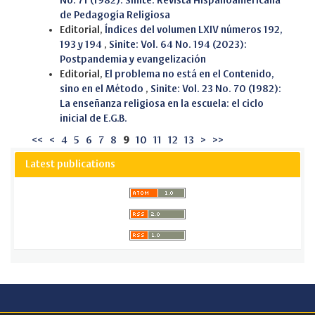
No. 71 (1982): Sinite. Revista Hispanoamericana
de Pedagogía Religiosa
Editorial,
Índices del volumen LXIV números 192,
193 y 194
,
Sinite: Vol. 64 No. 194 (2023):
Postpandemia y evangelización
Editorial,
El problema no está en el Contenido,
sino en el Método
,
Sinite: Vol. 23 No. 70 (1982):
La enseñanza religiosa en la escuela: el ciclo
inicial de E.G.B.
<<
<
4
5
6
7
8
9
10
11
12
13
>
>>
Latest publications