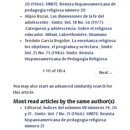
20 (1966): SINITE: Revista hispanoamericana de
pedagogía religiosa número 20
Alipio Rozas,
Las dimensiones de la fe del
adolescente
,
Sinite: Vol. 18 No. 56 (1977):
.Catequesis y adolescencia .Sobre el religioso
educador .Milani, Laberthonière, Unamuno
Teódulo Garcia Regidor,
La enseñanza religiosa:
los objetivos, el programa y su lectura
,
Sinite:
Vol. 25 No. 75 (1984): Sinite. Revista
Hispanoamericana de Pedagogía Religiosa
1-10 of 1814
Next
→
You may also
start an advanced similarity search
for
this article.
Most read articles by the same author(s)
Editorial,
Índices del volumen VII números 19, 20
y 21
,
Sinite: Vol. 7 No. 21 (1966): SINITE: Revista
hispanoamericana de pedagogía religiosa
número 21