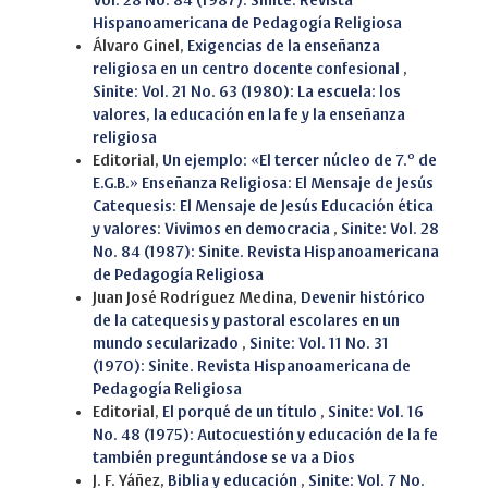
Vol. 28 No. 84 (1987): Sinite. Revista
Hispanoamericana de Pedagogía Religiosa
Álvaro Ginel,
Exigencias de la enseñanza
religiosa en un centro docente confesional
,
Sinite: Vol. 21 No. 63 (1980): La escuela: los
valores, la educación en la fe y la enseñanza
religiosa
Editorial,
Un ejemplo: «El tercer núcleo de 7.º de
E.G.B.» Enseñanza Religiosa: El Mensaje de Jesús
Catequesis: El Mensaje de Jesús Educación ética
y valores: Vivimos en democracia
,
Sinite: Vol. 28
No. 84 (1987): Sinite. Revista Hispanoamericana
de Pedagogía Religiosa
Juan José Rodríguez Medina,
Devenir histórico
de la catequesis y pastoral escolares en un
mundo secularizado
,
Sinite: Vol. 11 No. 31
(1970): Sinite. Revista Hispanoamericana de
Pedagogía Religiosa
Editorial,
El porqué de un título
,
Sinite: Vol. 16
No. 48 (1975): Autocuestión y educación de la fe
también preguntándose se va a Dios
J. F. Yáñez,
Biblia y educación
,
Sinite: Vol. 7 No.