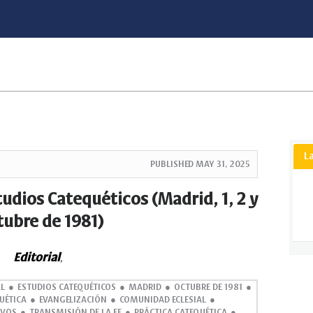
L
PUBLISHED
MAY 31, 2025
tudios Catequéticos (Madrid, 1, 2 y
tubre de 1981)
Editorial
,
L
ESTUDIOS CATEQUÉTICOS
MADRID
OCTUBRE DE 1981
UÉTICA
EVANGELIZACIÓN
COMUNIDAD ECLESIAL
IVOS
TRANSMISIÓN DE LA FE
PRÁCTICA CATEQUÉTICA