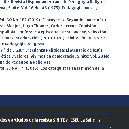
: Sinite. Revista Hispanoamericana de Pedagogía Religiosa
eva
,
Sinite: Vol. 16 No. 46 (1975): Pedagogía nueva y
 Vol. 60 No. 182 (2019): El proyecto "Segundo anuncio" (I)
ndrés Manjón, Hugh Thomas, Carlos Lerena, Comisión
española, Conferencia episcopal tarraconense,
Selección
 de nuestra educación (1900-1976)
,
Sinite: Vol. 18 No. 54
 de Pedagogía Religiosa
 7.º de E.G.B.» Enseñanza Religiosa: El Mensaje de Jesús
 ética y valores: Vivimos en democracia
,
Sinite: Vol. 28 No.
ana de Pedagogía Religiosa
Vol. 57 No. 171 (2016): Los catequistas en la misión de la
.
Centro Superior de Estudios Universitarios La Salle (CSEULS)
.
dos y artículos de la revista SINITE
y
CSEU La Salle
is
-NoComercial-SinObraDerivada 4.0 Internacional License
.