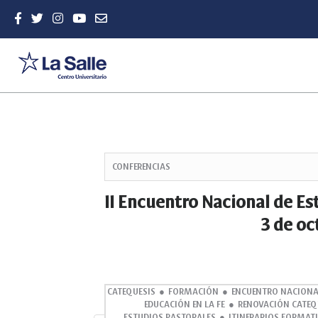
Quick
jump
CONFERENCIAS
to
page
II Encuentro Nacional de Es
content
3 de oc
Main
Navigation
Main
Content
Sidebar
CATEQUESIS
FORMACIÓN
ENCUENTRO NACIONA
EDUCACIÓN EN LA FE
RENOVACIÓN CATEQ
ESTUDIOS PASTORALES
ITINERARIOS FORMAT