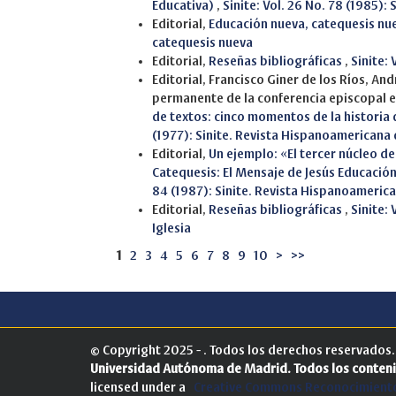
Educativa)
,
Sinite: Vol. 26 No. 78 (1985)
Editorial,
Educación nueva, catequesis nu
catequesis nueva
Editorial,
Reseñas bibliográficas
,
Sinite:
Editorial, Francisco Giner de los Ríos, A
permanente de la conferencia episcopal 
de textos: cinco momentos de la historia
(1977): Sinite. Revista Hispanoamericana
Editorial,
Un ejemplo: «El tercer núcleo de
Catequesis: El Mensaje de Jesús Educación
84 (1987): Sinite. Revista Hispanoameric
Editorial,
Reseñas bibliográficas
,
Sinite: 
Iglesia
1
2
3
4
5
6
7
8
9
10
>
>>
© Copyright 2025 - . Todos los derechos reservados
Universidad Autónoma de Madrid.
Todos los conteni
licensed under a
Creative Commons Reconocimiento