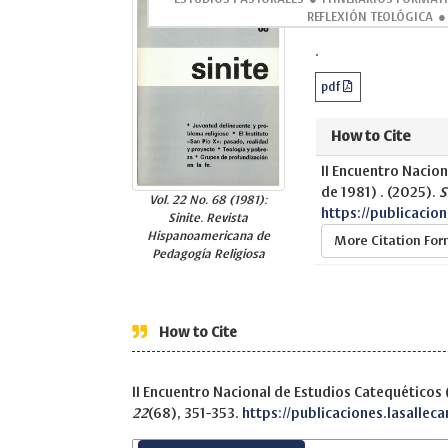
Abstract
REFLEXIÓN TEOLÓGICA
.
pdf
How to Cite
II Encuentro Nacion
de 1981) . (2025).
S
Vol. 22 No. 68 (1981):
https://publicacio
Sinite. Revista
Hispanoamericana de
More Citation Fo
Pedagogía Religiosa
How to Cite
II Encuentro Nacional de Estudios Catequéticos (
22
(68), 351-353.
https://publicaciones.lasallec