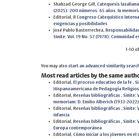
Shahzad George Gill,
Catequesis lasaliana
(2025): 200 números. 65 años. In memor
Editorial,
II Congreso Catequístico Intern
exigencias y posibilidades
José Pablo Basterrechea,
Responsabilidad 
Sinite: Vol. 19 No. 57 (1978): Comunidad e
1-10 o
You may also
start an advanced similarity searc
Most read articles by the same autho
Editorial,
El proceso educativo de la fe
,
Si
Hispanoamericana de Pedagogía Religio
Editorial,
Reseñas bibliográficas
,
Sinite:
memoriam: D. Emilio Alberich (1933-2022)
Editorial,
Reseñas bibliográficas
,
Sinite: 
infancia
Editorial,
Reseñas bibliográficas
,
Sinite:
Europa contemporánea
Editorial,
Cómo iniciar a los jóvenes en e