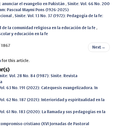
: anunciar el evangelio en Pakistán
,
Sinite: Vol. 66 No. 200
iam: Pascual Maymi Pons (1926-2025)
acional
,
Sinite: Vol. 13 No. 37 (1972): Pedagogía de la fe:
de la comunidad religiosa en la educación de la fe
,
scolar y educación en la fe
f 1867
Next
→
h
for this article.
r(s)
nite: Vol. 28 No. 84 (1987): Sinite. Revista
sa
 Vol. 63 No. 191 (2022): Catequesis evangelizadora. In
Vol. 62 No. 187 (2021): Interioridad y espiritualidad en la
 Vol. 61 No. 183 (2020): La llamada y sus pedagogías en la
l compromiso cristiano (XVI Jornadas de Pastoral