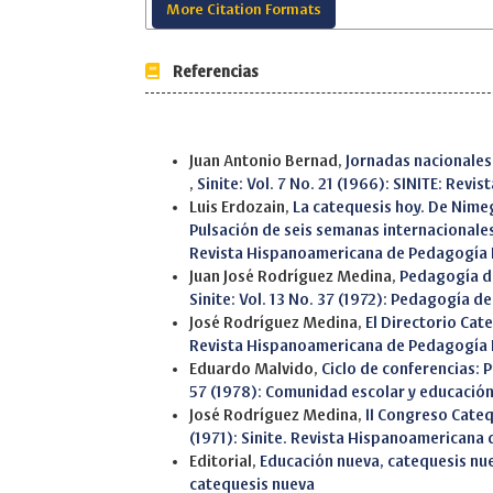
More Citation Formats
Referencias
Similar Articles
Juan Antonio Bernad,
Jornadas nacionales
,
Sinite: Vol. 7 No. 21 (1966): SINITE: Re
Luis Erdozain,
La catequesis hoy. De Nim
Pulsación de seis semanas internacionale
Revista Hispanoamericana de Pedagogía 
Juan José Rodríguez Medina,
Pedagogía de
Sinite: Vol. 13 No. 37 (1972): Pedagogía de
José Rodríguez Medina,
El Directorio Cat
Revista Hispanoamericana de Pedagogía 
Eduardo Malvido,
Ciclo de conferencias:
57 (1978): Comunidad escolar y educación 
José Rodríguez Medina,
II Congreso Cate
(1971): Sinite. Revista Hispanoamericana
Editorial,
Educación nueva, catequesis nu
catequesis nueva