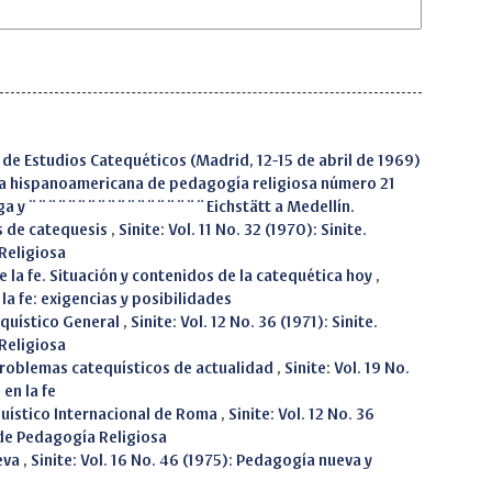
 de Estudios Catequéticos (Madrid, 12-15 de abril de 1969)
vista hispanoamericana de pedagogía religiosa número 21
ega y ¨¨¨¨¨¨¨¨¨¨¨¨¨¨¨¨¨¨Eichstätt a Medellín.
s de catequesis
,
Sinite: Vol. 11 No. 32 (1970): Sinite.
Religiosa
 la fe. Situación y contenidos de la catequética hoy
,
 la fe: exigencias y posibilidades
equístico General
,
Sinite: Vol. 12 No. 36 (1971): Sinite.
Religiosa
 Problemas catequísticos de actualidad
,
Sinite: Vol. 19 No.
en la fe
quístico Internacional de Roma
,
Sinite: Vol. 12 No. 36
 de Pedagogía Religiosa
eva
,
Sinite: Vol. 16 No. 46 (1975): Pedagogía nueva y