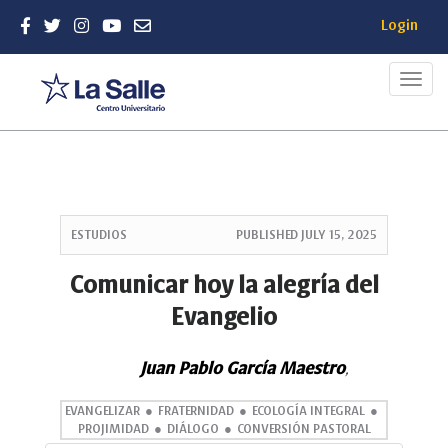
Login
Toggl
navig
Quick
jump
ESTUDIOS
PUBLISHED
JULY 15, 2025
to
page
Comunicar hoy la alegría del
content
Evangelio
Main
Navigation
Main
Juan Pablo García Maestro
,
Content
Sidebar
EVANGELIZAR
FRATERNIDAD
ECOLOGÍA INTEGRAL
PROJIMIDAD
DIÁLOGO
CONVERSIÓN PASTORAL