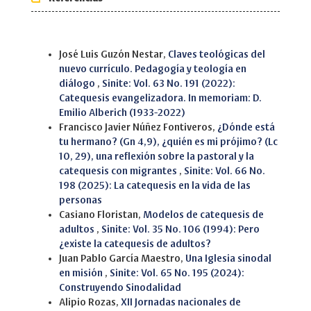
Similar Articles
José Luis Guzón Nestar,
Claves teológicas del
nuevo currículo. Pedagogía y teología en
diálogo
,
Sinite: Vol. 63 No. 191 (2022):
Catequesis evangelizadora. In memoriam: D.
Emilio Alberich (1933-2022)
Francisco Javier Núñez Fontiveros,
¿Dónde está
tu hermano? (Gn 4,9), ¿quién es mi prójimo? (Lc
10, 29), una reflexión sobre la pastoral y la
catequesis con migrantes
,
Sinite: Vol. 66 No.
198 (2025): La catequesis en la vida de las
personas
Casiano Floristan,
Modelos de catequesis de
adultos
,
Sinite: Vol. 35 No. 106 (1994): Pero
¿existe la catequesis de adultos?
Juan Pablo García Maestro,
Una Iglesia sinodal
en misión
,
Sinite: Vol. 65 No. 195 (2024):
Construyendo Sinodalidad
Alipio Rozas,
XII Jornadas nacionales de