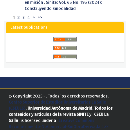
en misión
,
Sinite: Vol. 65 No. 195 (2024):
Construyendo Sinodalidad
1
2
3
4
>
>>
Latest publications
© Copyright 2025 - . Todos los derechos reservados.
Centro Superior de Estudios Universitarios La Salle
(CSEULS)
. Universidad Autónoma de Madrid.
Todos los
contenidos y artículos de la revista SINITE
y
CSEU La
Salle
is licensed under a
Creative Commons
Reconocimiento-NoComercial-SinObraDerivada 4.0