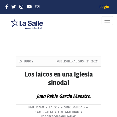
Login
Toggl
navig
Quick
jump
ESTUDIOS
PUBLISHED
AUGUST 31, 2021
to
page
Los laicos en una Iglesia
content
sinodal
Main
Navigation
Main
Juan Pablo García Maestro
,
Content
Sidebar
BAUTISMO
LAICOS
SINODALIDAD
DEMOCRACIA
COLEGIALIDAD
CORRESPONSABILIADAD