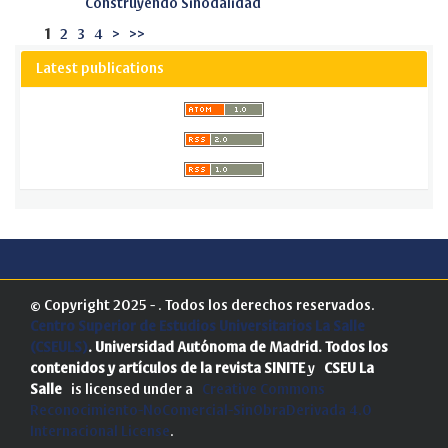
Construyendo Sinodalidad
1
2
3
4
>
>>
Latest publications
© Copyright 2025 - . Todos los derechos reservados.
Centro Superior de Estudios Universitarios La Salle
(CSEULS)
. Universidad Autónoma de Madrid.
Todos los
contenidos y artículos de la revista SINITE
y
CSEU La
Salle
is licensed under a
Creative Commons
Reconocimiento-NoComercial-SinObraDerivada 4.0
Internacional License
.