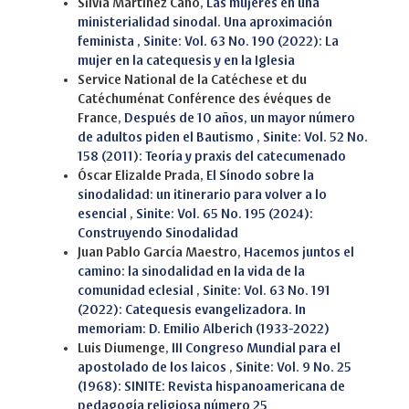
Silvia Martínez Cano,
Las mujeres en una
ministerialidad sinodal. Una aproximación
feminista
,
Sinite: Vol. 63 No. 190 (2022): La
mujer en la catequesis y en la Iglesia
Service National de la Catéchese et du
Catéchuménat Conférence des évéques de
France,
Después de 10 años, un mayor número
de adultos piden el Bautismo
,
Sinite: Vol. 52 No.
158 (2011): Teoría y praxis del catecumenado
Óscar Elizalde Prada,
El Sínodo sobre la
sinodalidad: un itinerario para volver a lo
esencial
,
Sinite: Vol. 65 No. 195 (2024):
Construyendo Sinodalidad
Juan Pablo García Maestro,
Hacemos juntos el
camino: la sinodalidad en la vida de la
comunidad eclesial
,
Sinite: Vol. 63 No. 191
(2022): Catequesis evangelizadora. In
memoriam: D. Emilio Alberich (1933-2022)
Luis Diumenge,
III Congreso Mundial para el
apostolado de los laicos
,
Sinite: Vol. 9 No. 25
(1968): SINITE: Revista hispanoamericana de
pedagogía religiosa número 25