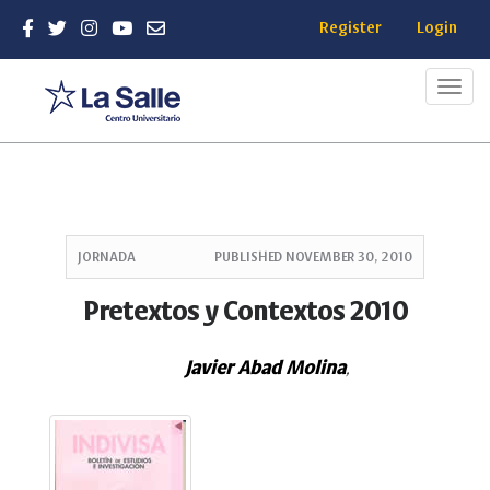
Register
Login
Toggl
navig
Quick
jump
JORNADA
PUBLISHED
NOVEMBER 30, 2010
to
page
Pretextos y Contextos 2010
content
Main
Javier Abad Molina
Navigation
,
Main
Content
Sidebar