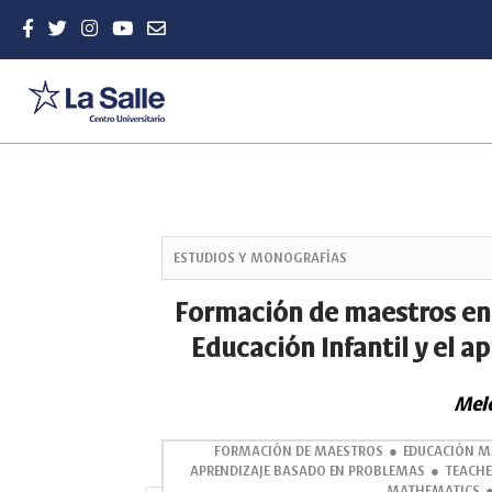
Quick
jump
ESTUDIOS Y MONOGRAFÍAS
to
page
Formación de maestros en 
content
Educación Infantil y el 
Main
Navigation
Main
Melc
Content
Sidebar
FORMACIÓN DE MAESTROS
EDUCACIÓN M
APRENDIZAJE BASADO EN PROBLEMAS
TEACHE
MATHEMATICS