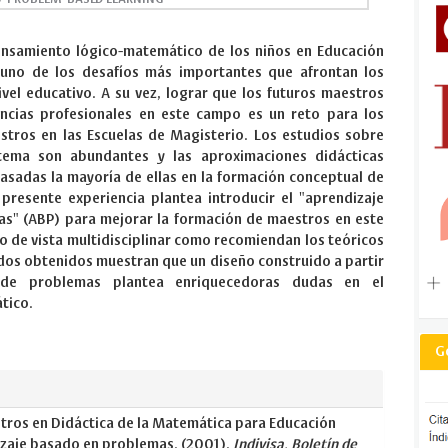
pensamiento lógico-matemático de los niños en Educación
a uno de los desafíos más importantes que afrontan los
vel educativo. A su vez, lograr que los futuros maestros
cias profesionales en este campo es un reto para los
tros en las Escuelas de Magisterio. Los estudios sobre
ema son abundantes y las aproximaciones didácticas
asadas la mayoría de ellas en la formación conceptual de
 presente experiencia plantea introducir el "aprendizaje
s" (ABP) para mejorar la formación de maestros en este
o de vista multidisciplinar como recomiendan los teóricos
ados obtenidos muestran que un diseño construido a partir
 de problemas plantea enriquecedoras dudas en el
ático.
G
ros en Didáctica de la Matemática para Educación
dizaje basado en problemas. (2001).
Indivisa, Boletín de