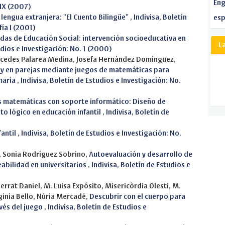
Eng
 IX (2007)
 lengua extranjera: "El Cuento Bilingüe"
,
Indivisa, Boletín
esp
ía I (2001)
das de Educación Social: intervención socioeducativa en
L
udios e Investigación: No. 1 (2000)
cedes Palarea Medina, Josefa Hernández Domínguez,
l y en parejas mediante juegos de matemáticas para
maria
,
Indivisa, Boletín de Estudios e Investigación: No.
as matemáticas con soporte informático: Diseño de
to lógico en educación infantil
,
Indivisa, Boletín de
fantil
,
Indivisa, Boletín de Estudios e Investigación: No.
a, Sonia Rodríguez Sobrino,
Autoevaluación y desarrollo de
abilidad en universitarios
,
Indivisa, Boletín de Estudios e
rrat Daniel, M. Luisa Expósito, Misericòrdia Olesti, M.
ginia Bello, Núria Mercadé,
Descubrir con el cuerpo para
avés del juego
,
Indivisa, Boletín de Estudios e