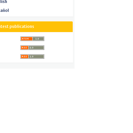
lish
añol
atest publications