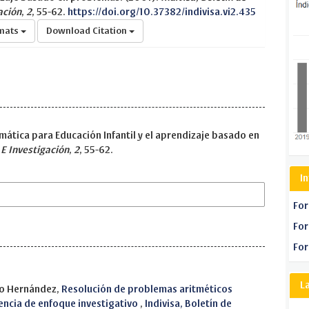
ación
,
2
, 55-62.
https://doi.org/10.37382/indivisa.vi2.435
rmats
Download Citation
ática para Educación Infantil y el aprendizaje basado en
 E Investigación
,
2
, 55-62.
I
For
For
For
L
tro Hernández,
Resolución de problemas aritméticos
iencia de enfoque investigativo
,
Indivisa, Boletín de