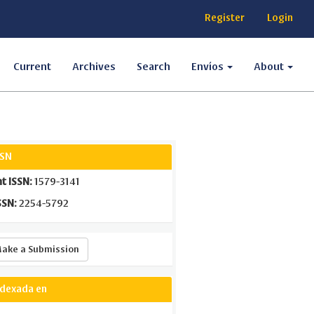
Register
Login
Current
Archives
Search
Envíos
About
SSN
nt ISSN:
1579-3141
SSN:
2254-5792
Make
ake a Submission
a
Submission
ndexada en