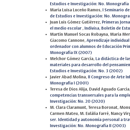
Estudios e Investigación: No. Monografía
María Luisa Luceño Ramos,
I Seminario de
de Estudios e Investigación: No. Monograf
Juan Luis Gómez Gutiérrez,
Primeras Jorna
el medio escolar
,
Indivisa, Boletín de Est
Martín Manuel Socas Robayna, María Mer
Giacomo Cannone,
Aprendizaje individua
ordenador con alumnos de Educación Pri
Monografía IX (2007)
Melchor Gómez García,
La didáctica de l
materiales para desarrollo del pensamien
Estudios e Investigación: No. 3 (2002)
Javier Abad Molina,
II Congreso de Arte In
Monografía I (2001)
Teresa de Dios Alija, David Aguado Garcí
competencias transversales para la emple
Investigación: No. 20 (2020)
M. Clara Claramunt, Teresa Boronat, Monse
Carmen Mateu, M. Eulàlia Farré, Nancy Vir
ser. Identidad y autonomía personal a tr
Investigación: No. Monografía II (2003)