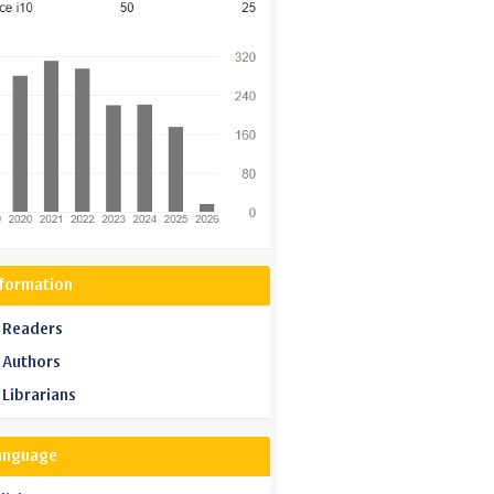
nformation
 Readers
 Authors
 Librarians
anguage