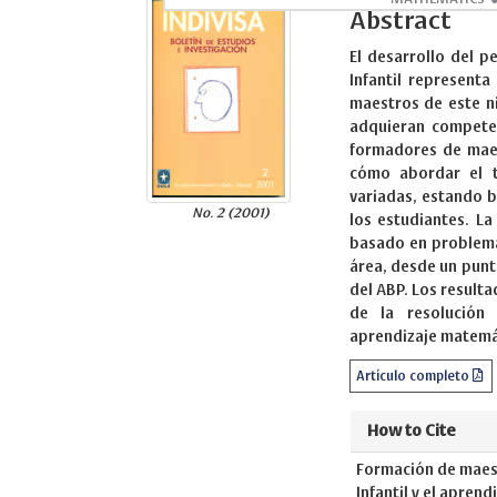
Abstract
El desarrollo del 
Infantil represent
maestros de este ni
adquieran competen
formadores de maes
cómo abordar el t
variadas, estando b
No. 2 (2001)
los estudiantes. La
basado en problema
área, desde un punt
del ABP. Los result
de la resolución
aprendizaje matem
Artículo completo
How to Cite
Formación de maest
Infantil y el apren