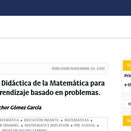
I
PUBLISHED
NOVEMBER 30, 2001
Pri
Didáctica de la Matemática para
e-I
aprendizaje basado en problemas.
M
hor Gómez García
,
ATEMÁTICA
EDUCACIÓN INFANTIL
MATEMÁTICAS
I
R TRAINING
MATHEMATICS EDUCATION
PRE-SCHOOL
PROBLEM-BASED LEARNING