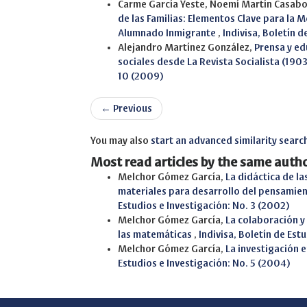
Carme García Yeste, Noemí Martín Casa
de las Familias: Elementos Clave para la 
Alumnado Inmigrante
,
Indivisa, Boletín d
Alejandro Martínez González,
Prensa y ed
sociales desde La Revista Socialista (19
10 (2009)
←
Previous
You may also
start an advanced similarity searc
Most read articles by the same autho
Melchor Gómez García,
La didáctica de l
materiales para desarrollo del pensamien
Estudios e Investigación: No. 3 (2002)
Melchor Gómez García,
La colaboración y
las matemáticas
,
Indivisa, Boletín de Est
Melchor Gómez García,
La investigación 
Estudios e Investigación: No. 5 (2004)