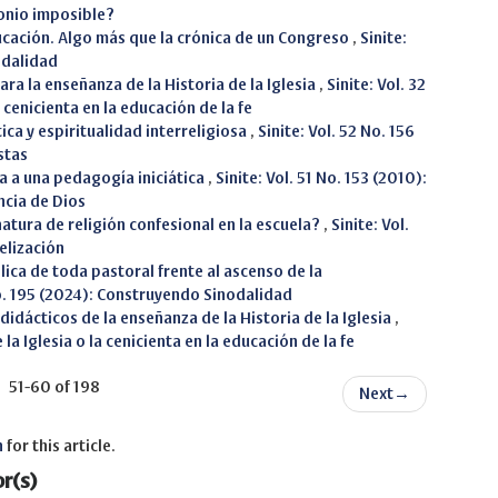
onio imposible?
ducación. Algo más que la crónica de un Congreso
,
Sinite:
odalidad
a la enseñanza de la Historia de la Iglesia
,
Sinite: Vol. 32
a cenicienta en la educación de la fe
ica y espiritualidad interreligiosa
,
Sinite: Vol. 52 No. 156
stas
a a una pedagogía iniciática
,
Sinite: Vol. 51 No. 153 (2010):
ncia de Dios
atura de religión confesional en la escuela?
,
Sinite: Vol.
elización
ica de toda pastoral frente al ascenso de la
No. 195 (2024): Construyendo Sinodalidad
didácticos de la enseñanza de la Historia de la Iglesia
,
e la Iglesia o la cenicienta en la educación de la fe
51-60 of 198
Next
→
h
for this article.
r(s)