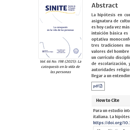
Abstract
La hipótesis en cu
asignatura de cultu
es hoy cada vez más
intuición básica es
optativa monoconfe
tres tradiciones mo
valores del hombre 
un currículo discip
Vol. 66 No. 198 (2025): La
de escolarización, 
catequesis en la vida de
autoridades religi
las personas
llegar a un entendim
pdf
How to Cite
Para un estudio int
italiana. La hipótes
https://doi.org/10