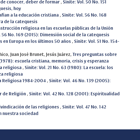
o de conocer, deber de formar
,
Sinite: Vol. 50 No. 151
quesis, hoy
ían a la educación cristiana
,
Sinite: Vol. 56 No. 168
ra de la catequesis
nstrucción religiosa en las escuelas públicas de la Unión
l. 56 No. 169 (2015): Dimensión social de la catequesis
es en Europa en los últimos 50 años
,
Sinite: Vol. 51 No. 154-
hico, Juan José Brunet, Jesús Juárez,
Tres preguntas sobre
 (1978): escuela cristiana, memoria, crisis y esperanza
a religiosa
,
Sinite: Vol. 21 No. 63 (1980): La escuela: los
za religiosa
a Religiosa 1984-2004
,
Sinite: Vol. 46 No. 139 (2005):
r de Religión
,
Sinite: Vol. 42 No. 128 (2001): Espiritualidad
ivindicación de las religiones
,
Sinite: Vol. 47 No. 142
en nuestra sociedad