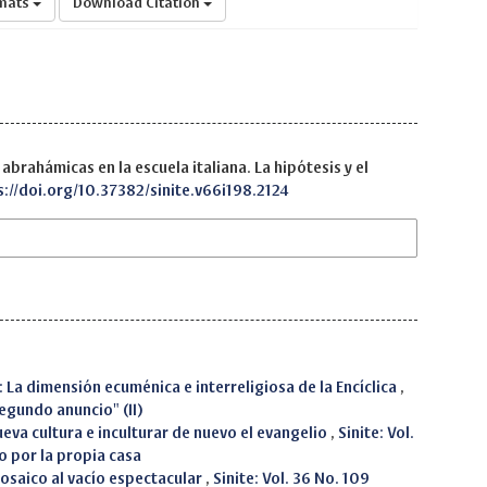
rmats
Download Citation
abrahámicas en la escuela italiana. La hipótesis y el
s://doi.org/10.37382/sinite.v66i198.2124
i”: La dimensión ecuménica e interreligiosa de la Encíclica
,
Segundo anuncio" (II)
ueva cultura e inculturar de nuevo el evangelio
,
Sinite: Vol.
 por la propia casa
mosaico al vacío espectacular
,
Sinite: Vol. 36 No. 109