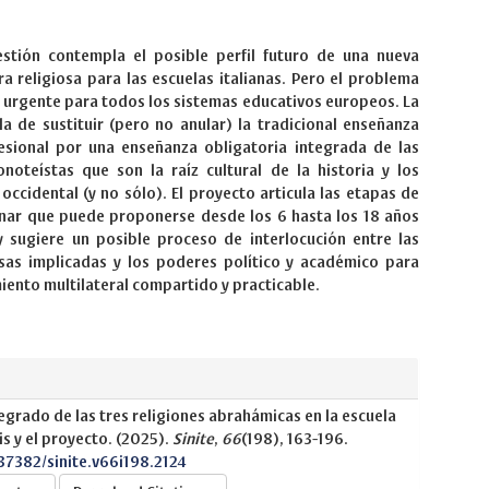
estión contempla el posible perfil futuro de una nueva
ra religiosa para las escuelas italianas. Pero el problema
 urgente para todos los sistemas educativos europeos. La
 la de sustituir (pero no anular) la tradicional enseñanza
sional por una enseñanza obligatoria integrada de las
noteístas que son la raíz cultural de la historia y los
occidental (y no sólo). El proyecto articula las etapas de
linar que puede proponerse desde los 6 hasta los 18 años
y sugiere un posible proceso de interlocución entre las
osas implicadas y los poderes político y académico para
iento multilateral compartido y practicable.
egrado de las tres religiones abrahámicas en la escuela
is y el proyecto. (2025).
Sinite
,
66
(198), 163-196.
.37382/sinite.v66i198.2124