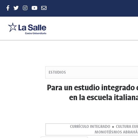
Quick
jump
ESTUDIOS
to
page
Para un estudio integrado 
content
en la escuela italian
Main
Navigation
Main
Content
Sidebar
CURRÍCULO INTEGRADO
CULTURA EU
MONOTEÍSMOS ABRAHÁ