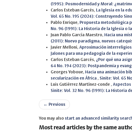
(1995): Posmodernidad y Moral: ¿matrim
Carlos Esteban Garcés,
La Iglesia en la e
Vol. 65 No. 195 (2024): Construyendo Sin
Pablo Enrique,
Propuesta metodológica par
No. 96 (1991): La Historia de la Iglesia o l
Juan Pablo García Maestro,
Hacia una míst
(2011): Nuevo paradigma, nuevos catequi
Javier Melloni,
Aproximación interreligios
Jalones para una pedagogía de la experie
Carlos Esteban Garcés,
¿Por qué una asign
64 No. 194 (2023): Postpandemia y evang
Georges Yoboue,
Hacia una animación bíbl
secularización en África
,
Sinite: Vol. 65 
Luis Gutiérrez Martínez-conde ,
Aspectos 
Sinite: Vol. 32 No. 96 (1991): La Historia d
←
Previous
You may also
start an advanced similarity searc
Most read articles by the same autho