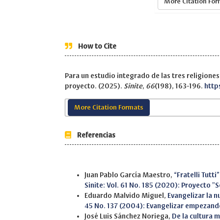
More Citation Fo
How to Cite
Para un estudio integrado de las tres religiones 
proyecto. (2025).
Sinite
,
66
(198), 163-196.
http
More Citation Formats
Referencias
Similar Articles
Juan Pablo García Maestro,
“Fratelli Tutt
Sinite: Vol. 61 No. 185 (2020): Proyecto "
Eduardo Malvido Miguel,
Evangelizar la n
45 No. 137 (2004): Evangelizar empezando
José Luis Sánchez Noriega,
De la cultura 