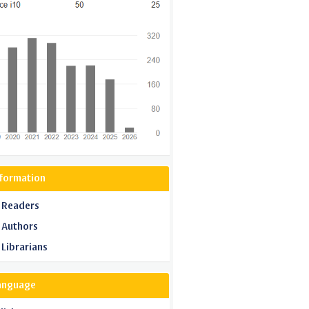
nformation
 Readers
 Authors
 Librarians
anguage