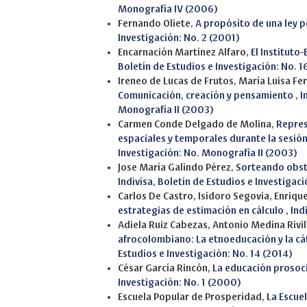
Monografía IV (2006)
Fernando Oliete,
A propósito de una ley 
Investigación: No. 2 (2001)
Encarnación Martínez Alfaro,
El Instituto
Boletín de Estudios e Investigación: No. 1
Ireneo de Lucas de Frutos, María Luisa Fe
Comunicación, creación y pensamiento
,
I
Monografía II (2003)
Carmen Conde Delgado de Molina,
Repres
espaciales y temporales durante la sesió
Investigación: No. Monografía II (2003)
Jose María Galindo Pérez,
Sorteando obstá
Indivisa, Boletín de Estudios e Investigac
Carlos De Castro, Isidoro Segovia, Enriqu
estrategias de estimación en cálculo
,
Ind
Adiela Ruiz Cabezas, Antonio Medina Rivil
afrocolombiano: La etnoeducación y la c
Estudios e Investigación: No. 14 (2014)
César García Rincón,
La educación prosoci
Investigación: No. 1 (2000)
Escuela Popular de Prosperidad,
La Escue