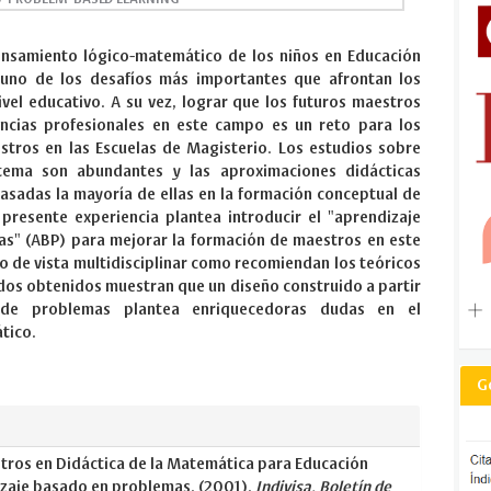
pensamiento lógico-matemático de los niños en Educación
a uno de los desafíos más importantes que afrontan los
vel educativo. A su vez, lograr que los futuros maestros
cias profesionales en este campo es un reto para los
tros en las Escuelas de Magisterio. Los estudios sobre
ema son abundantes y las aproximaciones didácticas
asadas la mayoría de ellas en la formación conceptual de
 presente experiencia plantea introducir el "aprendizaje
s" (ABP) para mejorar la formación de maestros en este
o de vista multidisciplinar como recomiendan los teóricos
ados obtenidos muestran que un diseño construido a partir
 de problemas plantea enriquecedoras dudas en el
ático.
G
ros en Didáctica de la Matemática para Educación
dizaje basado en problemas. (2001).
Indivisa, Boletín de