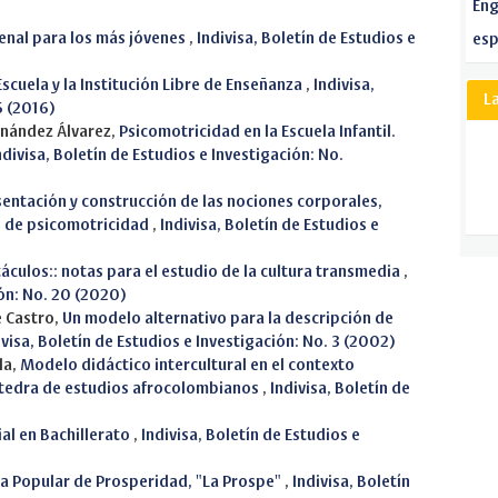
Eng
penal para los más jóvenes
,
Indivisa, Boletín de Estudios e
esp
-Escuela y la Institución Libre de Enseñanza
,
Indivisa,
L
6 (2016)
rnández Álvarez,
Psicomotricidad en la Escuela Infantil.
ndivisa, Boletín de Estudios e Investigación: No.
entación y construcción de las nociones corporales,
n de psicomotricidad
,
Indivisa, Boletín de Estudios e
culos:: notas para el estudio de la cultura transmedia
,
ión: No. 20 (2020)
e Castro,
Un modelo alternativo para la descripción de
ivisa, Boletín de Estudios e Investigación: No. 3 (2002)
la,
Modelo didáctico intercultural en el contexto
átedra de estudios afrocolombianos
,
Indivisa, Boletín de
al en Bachillerato
,
Indivisa, Boletín de Estudios e
la Popular de Prosperidad, "La Prospe"
,
Indivisa, Boletín