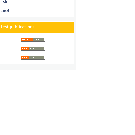
lish
añol
atest publications