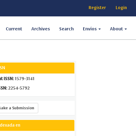
Register
Login
Current
Archives
Search
Envíos
About
SSN
nt ISSN:
1579-3141
SSN:
2254-5792
Make
ake a Submission
a
Submission
ndexada en