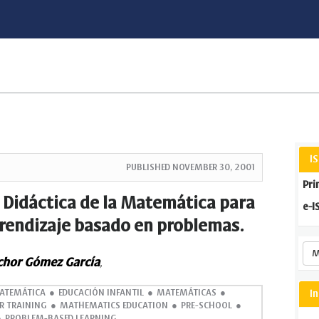
I
PUBLISHED
NOVEMBER 30, 2001
Pri
Didáctica de la Matemática para
e-I
aprendizaje basado en problemas.
M
hor Gómez García
,
ATEMÁTICA
EDUCACIÓN INFANTIL
MATEMÁTICAS
I
R TRAINING
MATHEMATICS EDUCATION
PRE-SCHOOL
PROBLEM-BASED LEARNING