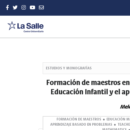
Quick
jump
ESTUDIOS Y MONOGRAFÍAS
to
page
Formación de maestros en 
content
Educación Infantil y el 
Main
Navigation
Main
Melc
Content
Sidebar
FORMACIÓN DE MAESTROS
EDUCACIÓN M
APRENDIZAJE BASADO EN PROBLEMAS
TEACHE
MATHEMATICS