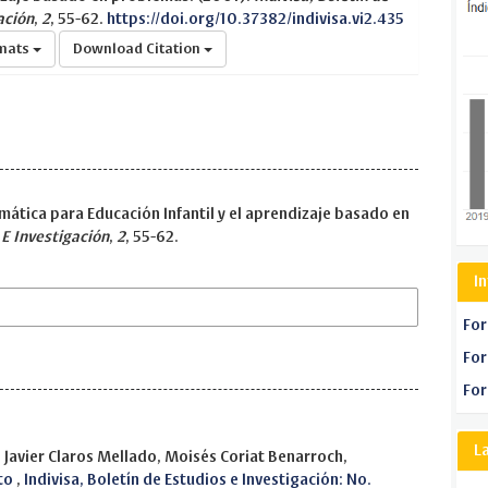
ación
,
2
, 55-62.
https://doi.org/10.37382/indivisa.vi2.435
rmats
Download Citation
ática para Educación Infantil y el aprendizaje basado en
 E Investigación
,
2
, 55-62.
I
For
For
For
L
Javier Claros Mellado, Moisés Coriat Benarroch,
ito
,
Indivisa, Boletín de Estudios e Investigación: No.