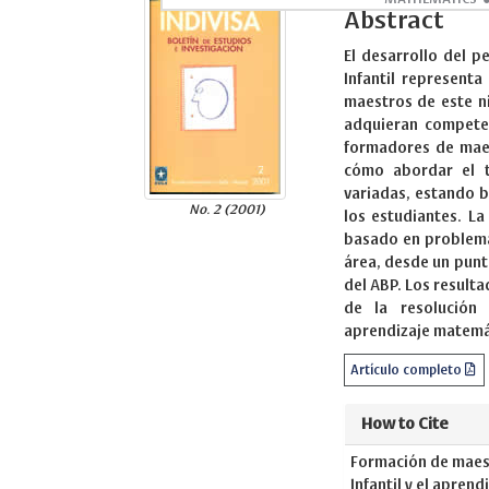
Abstract
El desarrollo del 
Infantil represent
maestros de este ni
adquieran competen
formadores de maes
cómo abordar el t
variadas, estando b
No. 2 (2001)
los estudiantes. La
basado en problema
área, desde un punt
del ABP. Los result
de la resolución
aprendizaje matem
Artículo completo
How to Cite
Formación de maest
Infantil y el apren