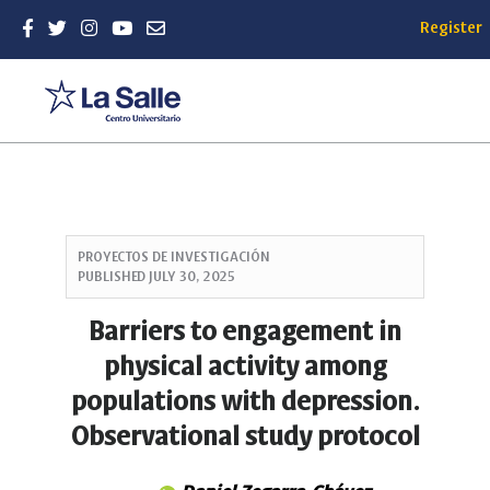
Register
Quick
jump
PROYECTOS DE INVESTIGACIÓN
to
PUBLISHED
JULY 30, 2025
page
content
Barriers to engagement in
Main
physical activity among
Navigation
Main
populations with depression.
Content
Observational study protocol
Sidebar