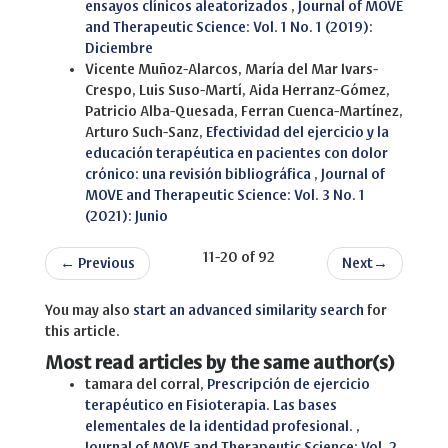
ensayos clínicos aleatorizados
,
Journal of MOVE
and Therapeutic Science: Vol. 1 No. 1 (2019):
Diciembre
Vicente Muñoz-Alarcos, María del Mar Ivars-
Crespo, Luis Suso-Martí, Aida Herranz-Gómez,
Patricio Alba-Quesada, Ferran Cuenca-Martínez,
Arturo Such-Sanz,
Efectividad del ejercicio y la
educación terapéutica en pacientes con dolor
crónico: una revisión bibliográfica
,
Journal of
MOVE and Therapeutic Science: Vol. 3 No. 1
(2021): Junio
11-20 of 92
←
Previous
Next
→
You may also
start an advanced similarity search
for
this article.
Most read articles by the same author(s)
tamara del corral,
Prescripción de ejercicio
terapéutico en Fisioterapia. Las bases
elementales de la identidad profesional.
,
Journal of MOVE and Therapeutic Science: Vol. 2