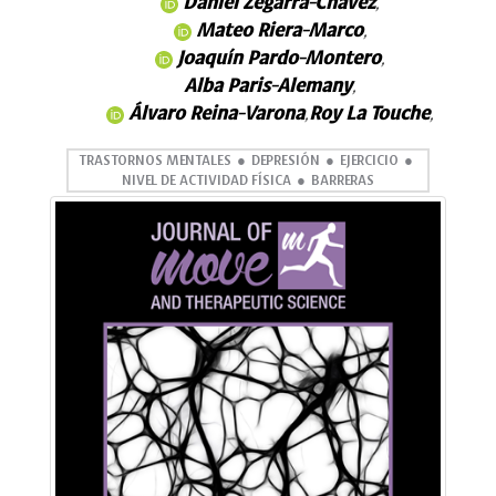
Daniel Zegarra-Chávez
,
Mateo Riera-Marco
,
Joaquín Pardo-Montero
,
Alba Paris-Alemany
,
Álvaro Reina-Varona
Roy La Touche
,
,
TRASTORNOS MENTALES
DEPRESIÓN
EJERCICIO
NIVEL DE ACTIVIDAD FÍSICA
BARRERAS