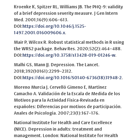
Kroenke K, Spitzer RL, Williams JB. The PHQ-9: validity
of a brief depression severity measure. J Gen Intern
Med. 2001;16(9):606–613.
DOI:
https://doi.org/10.1046/j.1525-
1497.2001.016009606.x
.
Mair P, Wilcox R. Robust statistical methods in R using
the WRS2 package. Behav Res. 2020;52(2):464–488.
DOI:
https://doi.org/10.3758/s13428-019-01246-w
.
Malhi GS, Mann JJ. Depression. The Lancet.
2018;392(10161):2299–2312.
DOI:
https://doi.org/10.1016/S0140-6736(18)31948-2
.
Moreno Murcia J, Cervelló Gimeno E, Martínez
Camacho A. Validación de la Escala de Medida de los
Motivos para la Actividad Física-Revisada en
españoles: Diferencias por motivos de participación.
Anales de Psicología. 2007;23(1):167–176.
National Institute for Health and Care Excellence
(NICE). Depression in adults: treatment and
management. London: National Institute for Health