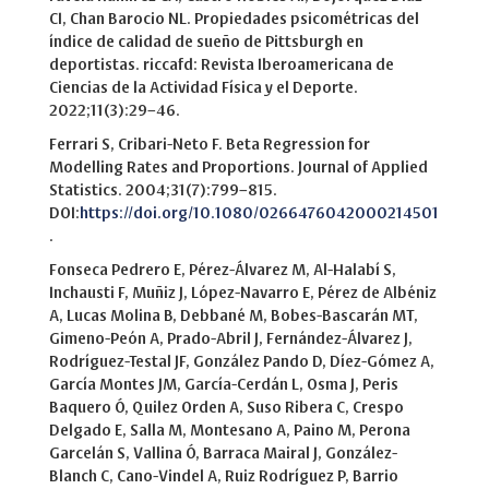
CI, Chan Barocio NL. Propiedades psicométricas del
índice de calidad de sueño de Pittsburgh en
deportistas. riccafd: Revista Iberoamericana de
Ciencias de la Actividad Física y el Deporte.
2022;11(3):29–46.
Ferrari S, Cribari-Neto F. Beta Regression for
Modelling Rates and Proportions. Journal of Applied
Statistics. 2004;31(7):799–815.
DOI:
https://doi.org/10.1080/0266476042000214501
.
Fonseca Pedrero E, Pérez-Álvarez M, Al-Halabí S,
Inchausti F, Muñiz J, López-Navarro E, Pérez de Albéniz
A, Lucas Molina B, Debbané M, Bobes-Bascarán MT,
Gimeno-Peón A, Prado-Abril J, Fernández-Álvarez J,
Rodríguez-Testal JF, González Pando D, Díez-Gómez A,
García Montes JM, García-Cerdán L, Osma J, Peris
Baquero Ó, Quilez Orden A, Suso Ribera C, Crespo
Delgado E, Salla M, Montesano A, Paino M, Perona
Garcelán S, Vallina Ó, Barraca Mairal J, González-
Blanch C, Cano-Vindel A, Ruiz Rodríguez P, Barrio