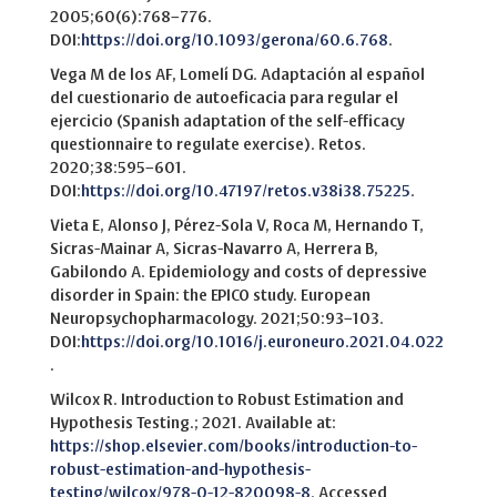
2005;60(6):768–776.
DOI:
https://doi.org/10.1093/gerona/60.6.768
.
Vega M de los AF, Lomelí DG. Adaptación al español
del cuestionario de autoeficacia para regular el
ejercicio (Spanish adaptation of the self-efficacy
questionnaire to regulate exercise). Retos.
2020;38:595–601.
DOI:
https://doi.org/10.47197/retos.v38i38.75225
.
Vieta E, Alonso J, Pérez-Sola V, Roca M, Hernando T,
Sicras-Mainar A, Sicras-Navarro A, Herrera B,
Gabilondo A. Epidemiology and costs of depressive
disorder in Spain: the EPICO study. European
Neuropsychopharmacology. 2021;50:93–103.
DOI:
https://doi.org/10.1016/j.euroneuro.2021.04.022
.
Wilcox R. Introduction to Robust Estimation and
Hypothesis Testing.; 2021. Available at:
https://shop.elsevier.com/books/introduction-to-
robust-estimation-and-hypothesis-
testing/wilcox/978-0-12-820098-8
. Accessed