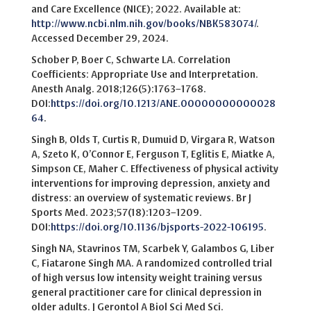
and Care Excellence (NICE); 2022. Available at:
http://www.ncbi.nlm.nih.gov/books/NBK583074/
.
Accessed December 29, 2024.
Schober P, Boer C, Schwarte LA. Correlation
Coefficients: Appropriate Use and Interpretation.
Anesth Analg. 2018;126(5):1763–1768.
DOI:
https://doi.org/10.1213/ANE.00000000000028
64
.
Singh B, Olds T, Curtis R, Dumuid D, Virgara R, Watson
A, Szeto K, O’Connor E, Ferguson T, Eglitis E, Miatke A,
Simpson CE, Maher C. Effectiveness of physical activity
interventions for improving depression, anxiety and
distress: an overview of systematic reviews. Br J
Sports Med. 2023;57(18):1203–1209.
DOI:
https://doi.org/10.1136/bjsports-2022-106195
.
Singh NA, Stavrinos TM, Scarbek Y, Galambos G, Liber
C, Fiatarone Singh MA. A randomized controlled trial
of high versus low intensity weight training versus
general practitioner care for clinical depression in
older adults. J Gerontol A Biol Sci Med Sci.