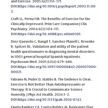
and Exercise. 2005;6(2):151–171.
DOI:
https://doi.org/10.1016/j.psychsport.2003.11.00
3
.
Craft LL, Perna FM. The Benefits of Exercise for the
Clinically Depressed. Prim Care Companion J Clin
Psychiatry. 2004;6(3):104–111.
DOI:
https://doi.org/10.4088/pcc.v06n0301
.
Diez-Quevedo C, Rangil T, Sanchez-Planell L, Kroenke
K, Spitzer RL. Validation and utility of the patient
health questionnaire in diagnosing mental disorders
in 1003 general hospital Spanish inpatients.
Psychosom Med. 2001;63(4):679–686.
DOI:
https://doi.org/10.1097/00006842-200107000-
00021
.
Fabiano N, Puder D, Stubbs B. The Evidence Is Clear,
Exercise Is Not Better Than Antidepressants or
Therapy: It Is Crucial to Communicate Science
Honestly. J Phys Act Health. 2024:1–2.
DOI:
https://doi.org/10.1123/jpah.2024-0743
.
Favela Ramírez CA, Castro Robles AI, Bojórquez Díaz