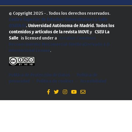
© Copyright 2025 - . Todos los derechos reservados.
Centro Superior de Estudios Universitarios La Salle
(CSEULS)
. Universidad Autónoma de Madrid.
Todos los
contenidos y artículos de la revista MOVE
y
CSEU La
Salle
is licensed under a
Creative Commons
Reconocimiento-NoComercial-SinObraDerivada 4.0
Internacional License
.
Política de Protección de Datos
-
Politica de
privacidad
-
Política de cookies
-
Accesibilidad