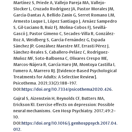
Martínez S, Priede A, Vallejo Pareja MA, Vallejo-
Slocker L, Cruzado Rodríguez JA, Pastor Morales JM,
García-Dantas A, Bellido Zanin G, Serret Romano LM,
Armesto Luque L, López Santiago J, Arnáez Sampedro
S, Gil-Luciano B, Ruiz FJ, Molina-Cobos FJ, Sevillá-
Gascó J, Pastor Gimeno C, Secades-Villa R, González-
Roz A, Weidberg S, García-Fernández G, Espada
Sánchez JP, Gonzálvez Maestre MT, Errasti Pérez J,
Sánchez-Reales S, Caballero-Peláez C, Rodríguez-
Muñoz MF, Soto-Balbuena C, Olivares Crespo ME,
Marcos-Nájera R, García Haro JM, Montoya Castilla I,
Fumero A, Marrero RJ. [Evidence-Based Psychological
Treatments for Adults: A Selective Review].
Psicothema. 2021;33(2):188–197.
DOI:
https://doi.org/10.7334/psicothema2020.426
.
Gujral S, Aizenstein H, Reynolds CF, Butters MA,
Erickson KI. Exercise effects on depression: Possible
neural mechanisms. Gen Hosp Psychiatry. 2017;49:2–
10.
DOI:
https://doi.org/10.1016/j.genhosppsych.2017.04.
012
.