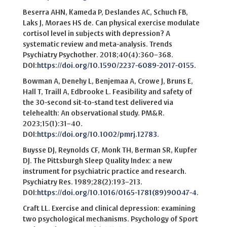
Beserra AHN, Kameda P, Deslandes AC, Schuch FB,
Laks J, Moraes HS de. Can physical exercise modulate
cortisol level in subjects with depression? A
systematic review and meta-analysis. Trends
Psychiatry Psychother. 2018;40(4):360–368.
DOI:
https://doi.org/10.1590/2237-6089-2017-0155
.
Bowman A, Denehy L, Benjemaa A, Crowe J, Bruns E,
Hall T, Traill A, Edbrooke L. Feasibility and safety of
the 30-second sit-to-stand test delivered via
telehealth: An observational study. PM&R.
2023;15(1):31–40.
DOI:
https://doi.org/10.1002/pmrj.12783
.
Buysse DJ, Reynolds CF, Monk TH, Berman SR, Kupfer
DJ. The Pittsburgh Sleep Quality Index: a new
instrument for psychiatric practice and research.
Psychiatry Res. 1989;28(2):193–213.
DOI:
https://doi.org/10.1016/0165-1781(89)90047-4
.
Craft LL. Exercise and clinical depression: examining
two psychological mechanisms. Psychology of Sport