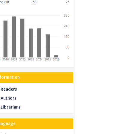
nformation
 Readers
 Authors
 Librarians
anguage