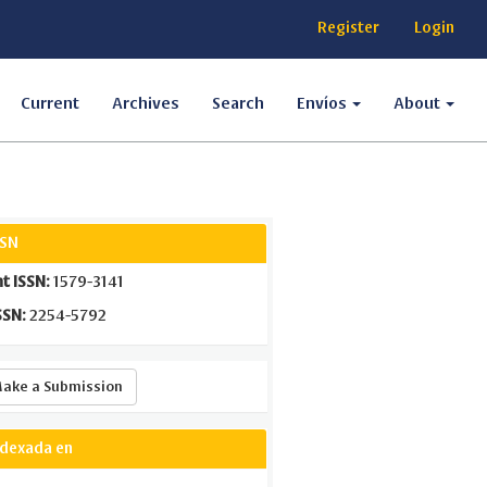
Register
Login
Current
Archives
Search
Envíos
About
SSN
nt ISSN:
1579-3141
SSN:
2254-5792
Make
ake a Submission
a
Submission
ndexada en