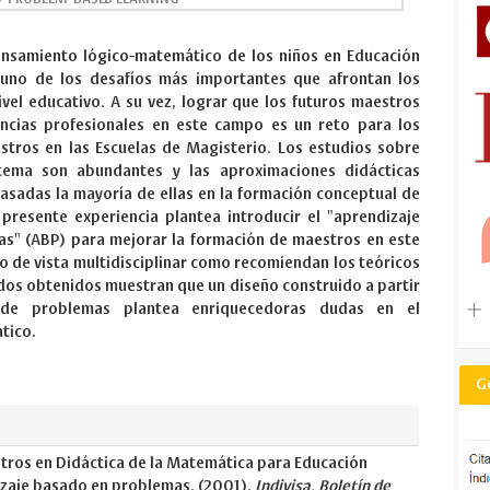
pensamiento lógico-matemático de los niños en Educación
a uno de los desafíos más importantes que afrontan los
vel educativo. A su vez, lograr que los futuros maestros
cias profesionales en este campo es un reto para los
tros en las Escuelas de Magisterio. Los estudios sobre
ema son abundantes y las aproximaciones didácticas
asadas la mayoría de ellas en la formación conceptual de
 presente experiencia plantea introducir el "aprendizaje
s" (ABP) para mejorar la formación de maestros en este
o de vista multidisciplinar como recomiendan los teóricos
ados obtenidos muestran que un diseño construido a partir
 de problemas plantea enriquecedoras dudas en el
ático.
G
ros en Didáctica de la Matemática para Educación
dizaje basado en problemas. (2001).
Indivisa, Boletín de