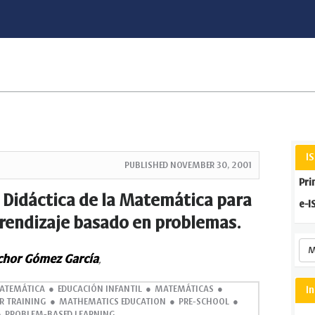
I
PUBLISHED
NOVEMBER 30, 2001
Pri
Didáctica de la Matemática para
e-I
aprendizaje basado en problemas.
M
hor Gómez García
,
ATEMÁTICA
EDUCACIÓN INFANTIL
MATEMÁTICAS
I
R TRAINING
MATHEMATICS EDUCATION
PRE-SCHOOL
PROBLEM-BASED LEARNING