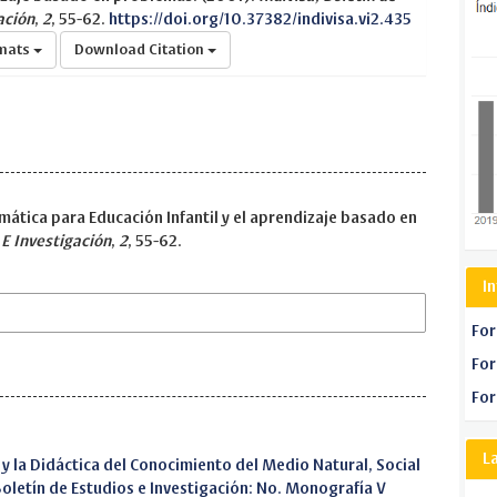
ación
,
2
, 55-62.
https://doi.org/10.37382/indivisa.vi2.435
rmats
Download Citation
ática para Educación Infantil y el aprendizaje basado en
 E Investigación
,
2
, 55-62.
I
For
For
For
L
 y la Didáctica del Conocimiento del Medio Natural, Social
 Boletín de Estudios e Investigación: No. Monografía V