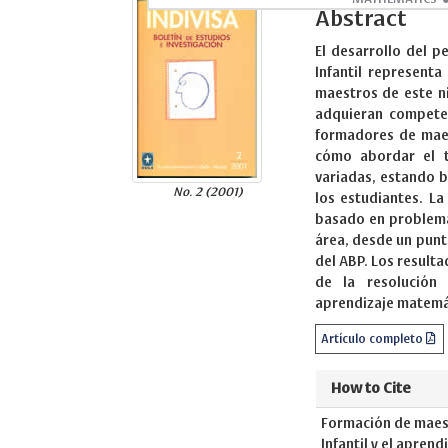
Abstract
El desarrollo del 
Infantil represent
maestros de este ni
adquieran competen
formadores de maes
cómo abordar el t
variadas, estando b
No. 2 (2001)
los estudiantes. La
basado en problema
área, desde un punt
del ABP. Los result
de la resolución
aprendizaje matem
Artículo completo
How to Cite
Formación de maest
Infantil y el apren