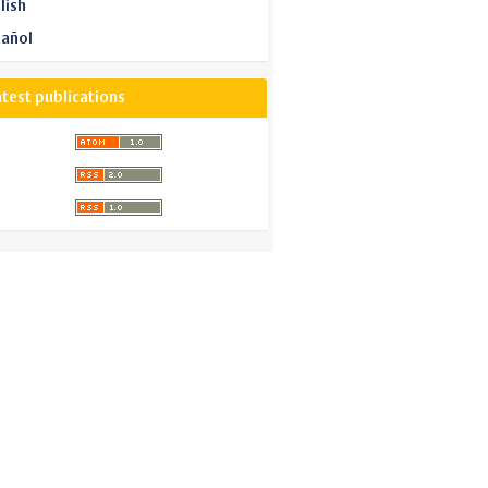
lish
añol
atest publications