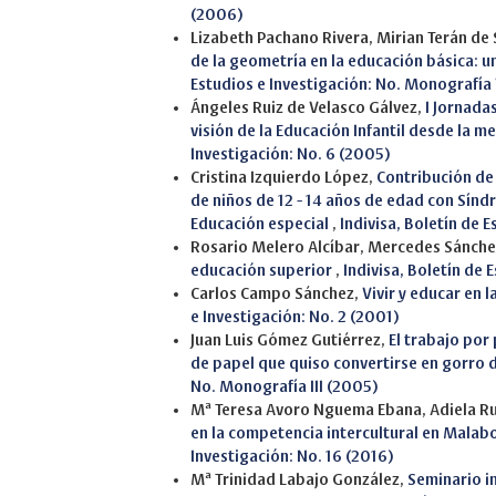
(2006)
Lizabeth Pachano Rivera, Mirian Terán de
de la geometría en la educación básica: u
Estudios e Investigación: No. Monografía 
Ángeles Ruiz de Velasco Gálvez,
I Jornada
visión de la Educación Infantil desde la 
Investigación: No. 6 (2005)
Cristina Izquierdo López,
Contribución de
de niños de 12 - 14 años de edad con Sín
Educación especial
,
Indivisa, Boletín de E
Rosario Melero Alcíbar, Mercedes Sánche
educación superior
,
Indivisa, Boletín de 
Carlos Campo Sánchez,
Vivir y educar en 
e Investigación: No. 2 (2001)
Juan Luis Gómez Gutiérrez,
El trabajo por 
de papel que quiso convertirse en gorro
No. Monografía III (2005)
Mª Teresa Avoro Nguema Ebana, Adiela R
en la competencia intercultural en Malab
Investigación: No. 16 (2016)
Mª Trinidad Labajo González,
Seminario in