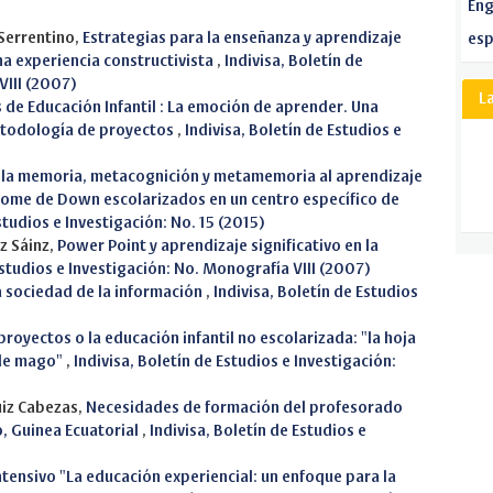
Eng
 Serrentino,
Estrategias para la enseñanza y aprendizaje
esp
na experiencia constructivista
,
Indivisa, Boletín de
VIII (2007)
L
s de Educación Infantil : La emoción de aprender. Una
metodología de proyectos
,
Indivisa, Boletín de Estudios e
 la memoria, metacognición y metamemoria al aprendizaje
drome de Down escolarizados en un centro específico de
studios e Investigación: No. 15 (2015)
z Sáinz,
Power Point y aprendizaje significativo en la
Estudios e Investigación: No. Monografía VIII (2007)
la sociedad de la información
,
Indivisa, Boletín de Estudios
proyectos o la educación infantil no escolarizada: "la hoja
 de mago"
,
Indivisa, Boletín de Estudios e Investigación:
uiz Cabezas,
Necesidades de formación del profesorado
o, Guinea Ecuatorial
,
Indivisa, Boletín de Estudios e
tensivo "La educación experiencial: un enfoque para la