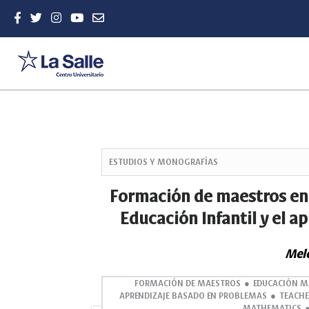
Quick
jump
ESTUDIOS Y MONOGRAFÍAS
to
page
Formación de maestros en 
content
Educación Infantil y el 
Main
Navigation
Main
Melc
Content
Sidebar
FORMACIÓN DE MAESTROS
EDUCACIÓN M
APRENDIZAJE BASADO EN PROBLEMAS
TEACHE
MATHEMATICS