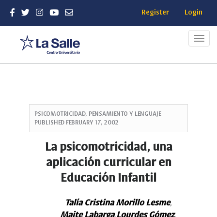
Register
Login
Toggl
navig
Quick
jump
PSICOMOTRICIDAD, PENSAMIENTO Y LENGUAJE
to
PUBLISHED
FEBRUARY 17, 2002
page
content
La psicomotricidad, una
Main
aplicación curricular en
Navigation
Main
Educación Infantil
Content
Sidebar
Talía Cristina Morillo Lesme
,
Maite Labarga
Lourdes Gómez
,
,