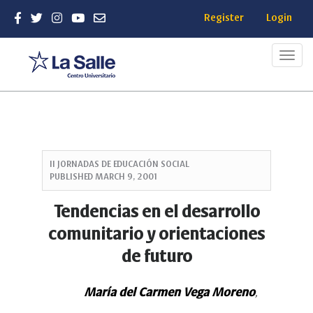
Register
Login
Toggl
navig
Quick
jump
II JORNADAS DE EDUCACIÓN SOCIAL
to
PUBLISHED
MARCH 9, 2001
page
content
Tendencias en el desarrollo
Main
comunitario y orientaciones
Navigation
Main
de futuro
Content
Sidebar
María del Carmen Vega Moreno
,