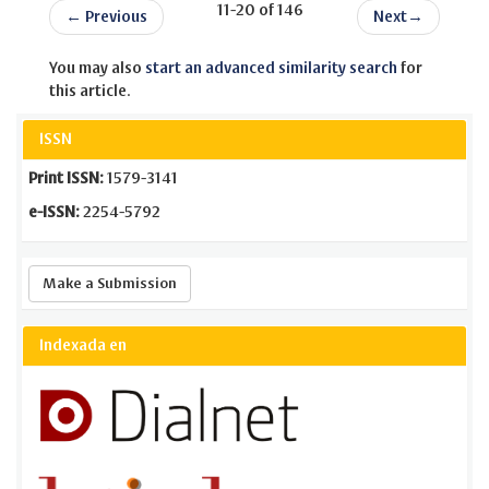
11-20 of 146
←
Previous
Next
→
You may also
start an advanced similarity search
for
this article.
ISSN
Print ISSN:
1579-3141
e-ISSN:
2254-5792
Make
Make a Submission
a
Submission
Indexada en